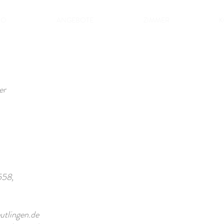
FO
ANGEBOTE
ZIMMER
K
er
558,
tlingen.de