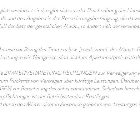
glich vereinbart sind, ergibt sich aus der Beschreibung des Haus
.de
und den Angaben in der Reservierungsbestätigung, die dara
uß der Satz der gesetzlichen MwSt., so ändert sich der vereinba
Anreise vor Bezug des Zimmers bzw. jeweils zum 1. des Monats f
leistungen wie Garage etc. sind nicht im Apartmentpreis enthal
gt die ZIMMERVERMIETUNG REUTLINGEN zur Verweigerung von
um Rücktritt von Verträgen über künftige Leistungen. Darüber h
r Berechnung des dabei entstandenen Schadens berechti
erpflichtungen ist der Betriebsstandort Reutlingen.
nd durch den Mieter nicht in Anspruch genommener Leistungen is