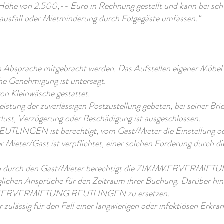
öhe von 2.500,-- Euro in Rechnung gestellt und kann bei schw
usfall oder Mietminderung durch Folgegäste umfassen.“
ch Absprache mitgebracht werden. Das Aufstellen eigener Möbe
he Genehmigung ist untersagt.
on Kleinwäsche gestattet.
eistung der zuverlässigen Postzustellung gebeten, bei seiner Br
lust, Verzögerung oder Beschädigung ist ausgeschlossen.
NGEN ist berechtigt, vom Gast/Mieter die Einstellung od
er Mieter/Gast ist verpflichtet, einer solchen Forderung d
tten durch den Gast/Mieter berechtigt die ZIMMMERVERMIETUN
aglichen Ansprüche für den Zeitraum ihrer Buchung. Darüber hi
ZIMMERVERMIETUNG REUTLINGEN zu ersetzen.
er zulässig für den Fall einer langwierigen oder infektiösen Erk