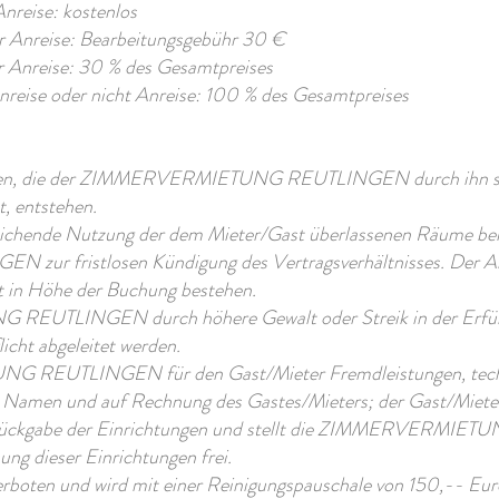
Anreise: kostenlos
vor Anreise: Bearbeitungsgebühr 30 €
or Anreise: 30 % des Gesamtpreises
Anreise oder nicht Anreise: 100 % des Gesamtpreises
chäden, die der ZIMMERVERMIETUNG REUTLINGEN durch ihn sel
t, entstehen.
eichende Nutzung der dem Mieter/Gast überlassenen Räume ber
 fristlosen Kündigung des Vertragsverhältnisses. Der Ans
t in Höhe der Buchung bestehen.
EUTLINGEN durch höhere Gewalt oder Streik in der Erfüllun
icht abgeleitet werden.
 REUTLINGEN für den Gast/Mieter Fremdleistungen, techni
im Namen und auf Rechnung des Gastes/Mieters; der Gast/Mieter 
ückgabe der Einrichtungen und stellt die ZIMMERVERMIET
ng dieser Einrichtungen frei.
rboten und wird mit einer Reinigungspauschale von 150,-- Euro