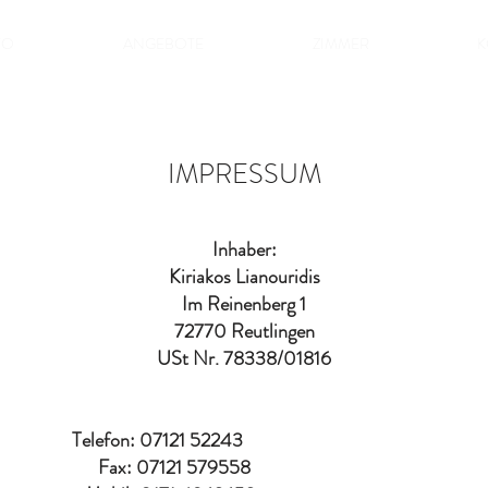
FO
ANGEBOTE
ZIMMER
K
IMPRESSUM
Inhaber:
Kiriakos Lianouridis
Im Reinenberg 1
72770 Reutlingen
USt Nr. 78338/01816
7121 52243
1 579558