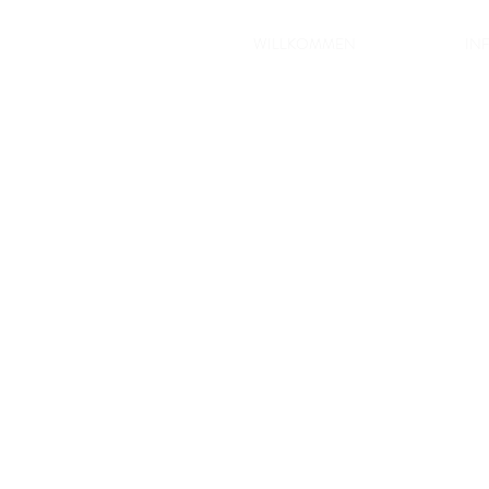
WILLKOMMEN
IN
Telefon: 0
Fax: 0712